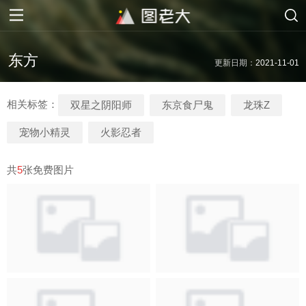
东方
更新日期：
2021-11-01
相关标签：
双星之阴阳师
东京食尸鬼
龙珠Z
宠物小精灵
火影忍者
共
5
张免费图片
黑芝麻为寿司带来了
蓝天白云下的灰白小