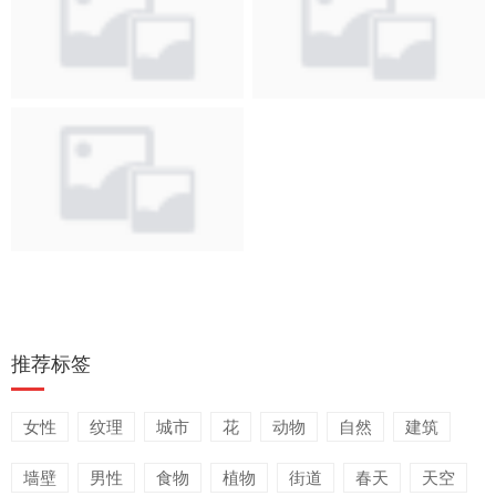
独特的浓郁风味
猫咪
餐盘上摆放整齐的八
国风经典动漫东方
个芝麻寿司
动漫东方唯美高清图
推荐标签
女性
纹理
城市
花
动物
自然
建筑
墙壁
男性
食物
植物
街道
春天
天空