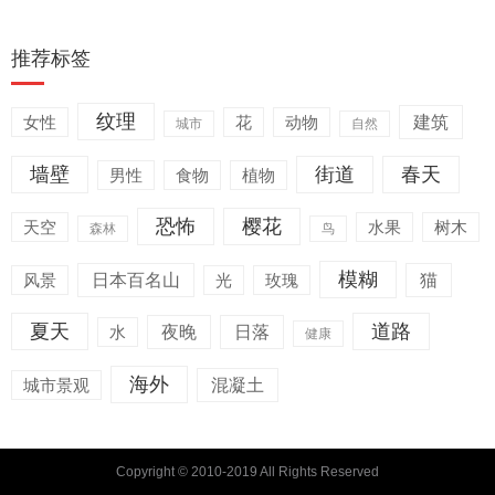
推荐标签
纹理
女性
花
动物
建筑
城市
自然
墙壁
街道
春天
男性
食物
植物
恐怖
樱花
天空
水果
树木
森林
鸟
模糊
风景
日本百名山
光
玫瑰
猫
夏天
道路
水
夜晚
日落
健康
海外
城市景观
混凝土
Copyright © 2010-2019 All Rights Reserved