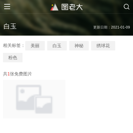
白玉
更新日期：
2021-01-09
相关标签：
美丽
白玉
神秘
绣球花
粉色
共
1
张免费图片
白玉石